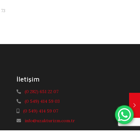
73
İletişim
(0 282) 651 22 07
(0 549) 414 59 03
(0 549) 414 59 07
info@uzakturizm.com.tr