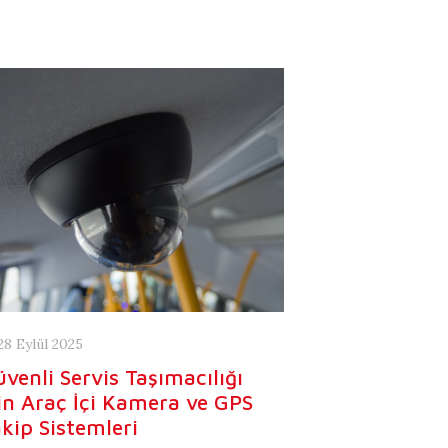
28 Eylül 2025
venli Servis Taşımacılığı
in Araç İçi Kamera ve GPS
kip Sistemleri