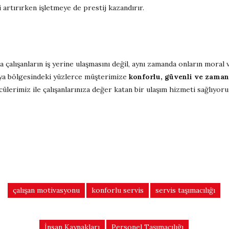
i artırırken işletmeye de prestij kazandırır.
a çalışanların iş yerine ulaşmasını değil, aynı zamanda onların mora
ya bölgesindeki yüzlerce müşterimize
konforlu, güvenli ve zamanı
lerimiz ile çalışanlarınıza değer katan bir ulaşım hizmeti sağlıyoru
çalışan motivasyonu
konforlu servis
servis taşımacılığı
İnsan Kaynakları
Personel Taşımacılığı