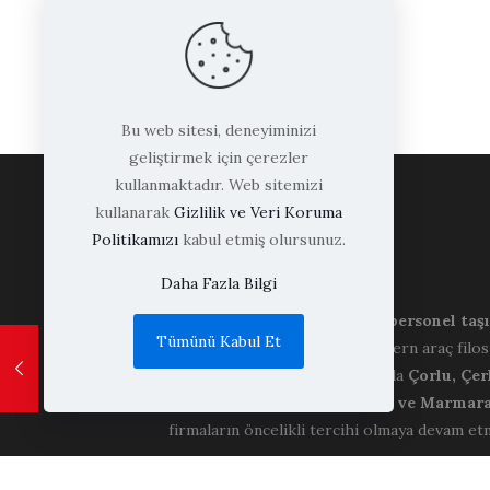
67
Bu web sitesi, deneyiminizi
geliştirmek için çerezler
kullanmaktadır. Web sitemizi
kullanarak
Gizlilik ve Veri Koruma
Politikamızı
kabul etmiş olursunuz.
Uzak Turizm
Daha Fazla Bilgi
Uzak Turizm, Çorlu merkezli
personel taş
Tümünü Kabul Et
kurumsal çözümler sunar. Modern araç filosu
müşteri odaklı hizmet anlayışıyla
Çorlu, Çer
Silivri, Tekirdağ, Lüleburgaz ve Marmara
firmaların öncelikli tercihi olmaya devam e