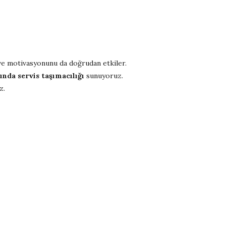
l ve motivasyonunu da doğrudan etkiler.
nda servis taşımacılığı
sunuyoruz.
z.