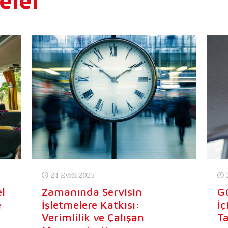
eler
24 Eylül 2025
l
Zamanında Servisin
Gü
e
İşletmelere Katkısı:
İç
Verimlilik ve Çalışan
Ta