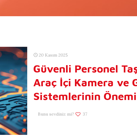
20 Kasım 2025
Güvenli Personel Taş
Araç İçi Kamera ve 
Sistemlerinin Önemi
Bunu sevdiniz mi?
37