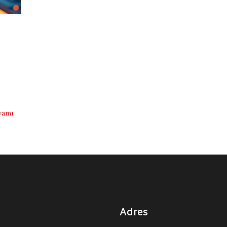
vamı
Adres